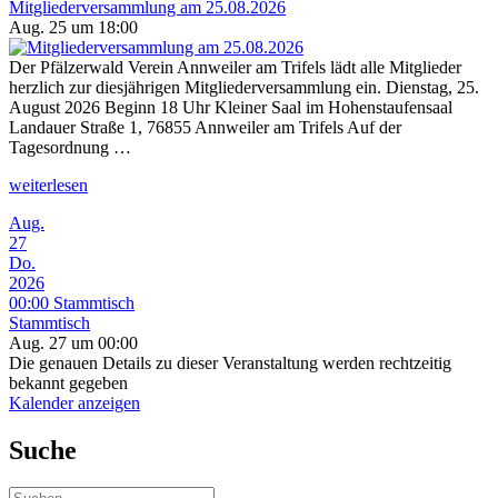
Mitgliederversammlung am 25.08.2026
Aug. 25 um 18:00
Der Pfälzerwald Verein Annweiler am Trifels lädt alle Mitglieder
herzlich zur diesjährigen Mitgliederversammlung ein. Dienstag, 25.
August 2026 Beginn 18 Uhr Kleiner Saal im Hohenstaufensaal
Landauer Straße 1, 76855 Annweiler am Trifels Auf der
Tagesordnung …
„Mitgliederversammlung
weiterlesen
am
Aug.
25.08.2026“
27
Do.
2026
00:00
Stammtisch
Stammtisch
Aug. 27 um 00:00
Die genauen Details zu dieser Veranstaltung werden rechtzeitig
bekannt gegeben
Kalender anzeigen
Suche
Suchen