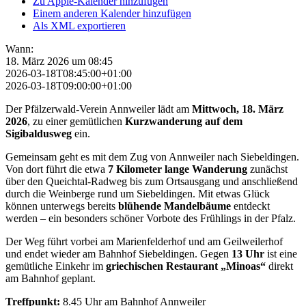
Zu Apple-Kalender hinzufügen
Einem anderen Kalender hinzufügen
Als XML exportieren
Wann:
18. März 2026 um 08:45
2026-03-18T08:45:00+01:00
2026-03-18T09:00:00+01:00
Der
Pfälzerwald-Verein Annweiler
lädt
am
Mittwoch,
18.
März
2026
,
zu
einer
gemütlichen
Kurzwanderung
auf
dem
Sigibaldusweg
ein.
Gemeinsam
geht
es
mit
dem
Zug
von
Annweiler
nach
Siebeldingen.
Von
dort
führt
die
etwa
7
Kilometer
lange
Wanderung
zunächst
über
den
Queichtal-
Radweg
bis
zum
Ortsausgang
und
anschließend
durch
die
Weinberge
rund
um
Siebeldingen.
Mit
etwas
Glück
können
unterwegs
bereits
blühende
Mandelbäume
entdeckt
werden –
ein
besonders
schöner
Vorbote
des
Frühlings
in
der
Pfalz.
Der
Weg
führt
vorbei
am
Marienfelderhof
und
am
Geilweilerhof
und
endet
wieder
am
Bahnhof
Siebeldingen.
Gegen
13
Uhr
ist
eine
gemütliche
Einkehr
im
griechischen
Restaurant „
Minoas“
direkt
am
Bahnhof
geplant.
Treffpunkt:
8.45
Uhr
am
Bahnhof
Annweiler