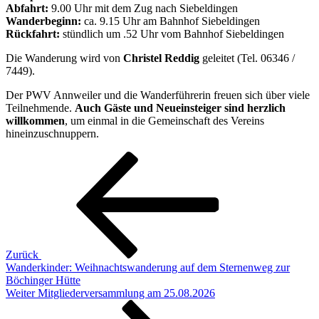
Abfahrt:
9.00
Uhr
mit
dem
Zug
nach
Siebeldingen
Wanderbeginn:
ca.
9.15
Uhr
am
Bahnhof
Siebeldingen
Rückfahrt:
stündlich
um .
52
Uhr
vom
Bahnhof
Siebeldingen
Die
Wanderung
wird
von
Christel
Reddig
geleitet (
Tel.
06346 /
7449).
Der
PWV
Annweiler
und
die
Wanderführerin
freuen
sich
über
viele
Teilnehmende.
Auch
Gäste
und
Neueinsteiger
sind
herzlich
willkommen
,
um
einmal
in
die
Gemeinschaft
des
Vereins
hineinzuschnuppern.
Beitragsnavigation
Vorheriger
Beitrag
Zurück
Wanderkinder: Weihnachtswanderung auf dem Sternenweg zur
Böchinger Hütte
Nächster
Weiter
Mitgliederversammlung am 25.08.2026
Beitrag