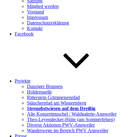
Satzung
Mitglied werden
Vorstand
Impressum
Datenschutzerklärung
Kontakt
Facebook
Projekte
Danziger Brunnen
Holderquelle
Ritterstein Grimmeisenpfad
Stäucherpfad am Wingertsberg
Streuobstwiesen auf dem Dreißig
Alte Konzertmuschel / Waldgalerie-Annweiler
Theo-Leyendecker-Hütte (am Sommerfelsen)
Diverse Aktionen PWV-Annweiler
Wanderwege im Bereich PWV Annweiler
Presse