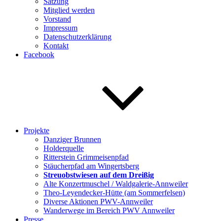
Satzung
Mitglied werden
Vorstand
Impressum
Datenschutzerklärung
Kontakt
Facebook
Projekte
Danziger Brunnen
Holderquelle
Ritterstein Grimmeisenpfad
Stäucherpfad am Wingertsberg
Streuobstwiesen auf dem Dreißig
Alte Konzertmuschel / Waldgalerie-Annweiler
Theo-Leyendecker-Hütte (am Sommerfelsen)
Diverse Aktionen PWV-Annweiler
Wanderwege im Bereich PWV Annweiler
Presse