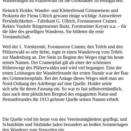
Wanderungen im Pfälzerwald für die Großstädter zu ermöglichen.
Heinrich Holder, Wander- und Kletterfreund Grimmeisens und
Prokurist der Firma Ullrich gewann einige wichtige Annweilerer
Persönlichkeiten – Fabrikant G. Ullrich, Forstassessor Cramer,
Rektor Vonlohr Bürgermeister Bartz, Forstmeister Keyser u.a. – für
die Idee des geselligen Wanderns. Sie bildeten die erste
Vorstandschaft.
Weil der 1. Vorsitzende, Forstassesor Cramer, den Trifels und den
Pfälzerwald so sehr liebte, regte er einen Wanderweg vom Trifels
zur Madenburg an. Der Stein zu Beginn des Weges trägt bis heute
seinen Namen. Der Cramerpfad gilt als einer der schönsten
Höhenwege des Pfälzerwaldes und wird viel begangen. Eine der
ersten Leistungen der Wanderfreunde der ersten Stunde war der Bau
des Grimmeisenpfads. Bei der Anlage dieses Weges stieß man am
Nord-Osthang des Adelbergs auf eine Quelle. Holder setzte
sich sehr für deren Fassung ein. So war es fast selbstverständlich,
dass nach dem plötzlichen Bergtod des engagierten Natur-und
Heimatfreundes die 1913 gefasste Quelle seinen Namen erhielt.
Die Quelle wird bis heute von den Vereinsmitgliedern gepflegt, und
Schutzhütte und Sitzbänke laden besonders an heißen Sommertagen
den Wanderer zum Verweilen ein.