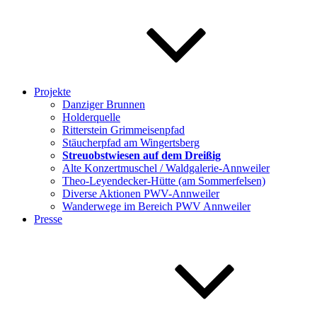
Projekte
Danziger Brunnen
Holderquelle
Ritterstein Grimmeisenpfad
Stäucherpfad am Wingertsberg
Streuobstwiesen auf dem Dreißig
Alte Konzertmuschel / Waldgalerie-Annweiler
Theo-Leyendecker-Hütte (am Sommerfelsen)
Diverse Aktionen PWV-Annweiler
Wanderwege im Bereich PWV Annweiler
Presse