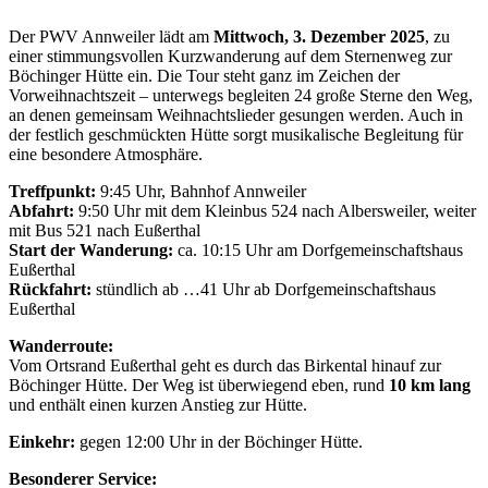
Der PWV Annweiler lädt am
Mittwoch, 3. Dezember 2025
, zu
einer stimmungsvollen Kurzwanderung auf dem Sternenweg zur
Böchinger Hütte ein. Die Tour steht ganz im Zeichen der
Vorweihnachtszeit – unterwegs begleiten 24 große Sterne den Weg,
an denen gemeinsam Weihnachtslieder gesungen werden. Auch in
der festlich geschmückten Hütte sorgt musikalische Begleitung für
eine besondere Atmosphäre.
Treffpunkt:
9:45 Uhr, Bahnhof Annweiler
Abfahrt:
9:50 Uhr mit dem Kleinbus 524 nach Albersweiler, weiter
mit Bus 521 nach Eußerthal
Start der Wanderung:
ca. 10:15 Uhr am Dorfgemeinschaftshaus
Eußerthal
Rückfahrt:
stündlich ab …41 Uhr ab Dorfgemeinschaftshaus
Eußerthal
Wanderroute:
Vom Ortsrand Eußerthal geht es durch das Birkental hinauf zur
Böchinger Hütte. Der Weg ist überwiegend eben, rund
10 km lang
und enthält einen kurzen Anstieg zur Hütte.
Einkehr:
gegen 12:00 Uhr in der Böchinger Hütte.
Besonderer Service: