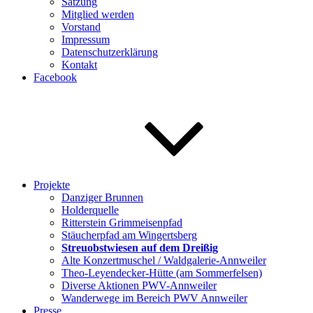
Satzung
Mitglied werden
Vorstand
Impressum
Datenschutzerklärung
Kontakt
Facebook
Projekte
Danziger Brunnen
Holderquelle
Ritterstein Grimmeisenpfad
Stäucherpfad am Wingertsberg
Streuobstwiesen auf dem Dreißig
Alte Konzertmuschel / Waldgalerie-Annweiler
Theo-Leyendecker-Hütte (am Sommerfelsen)
Diverse Aktionen PWV-Annweiler
Wanderwege im Bereich PWV Annweiler
Presse