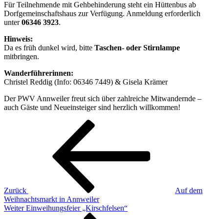
Für Teilnehmende mit Gehbehinderung steht ein Hüttenbus ab
Dorfgemeinschaftshaus zur Verfügung. Anmeldung erforderlich
unter
06346 3923
.
Hinweis:
Da es früh dunkel wird, bitte
Taschen- oder Stirnlampe
mitbringen.
Wanderführerinnen:
Christel Reddig (Info: 06346 7449) & Gisela Krämer
Der PWV Annweiler freut sich über zahlreiche Mitwandernde –
auch Gäste und Neueinsteiger sind herzlich willkommen!
Beitragsnavigation
Vorheriger
Beitrag
Zurück
Auf dem
Weihnachtsmarkt in Annweiler
Nächster
Weiter
Einweihungsfeier „Kirschfelsen“
Beitrag