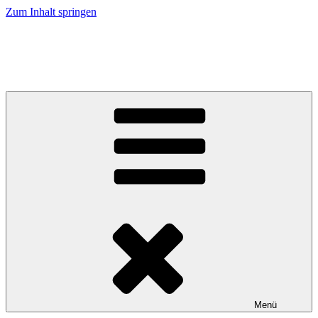
Zum Inhalt springen
Pfälzerwald-Verein
Annweiler am Trifels e.V.
Menü