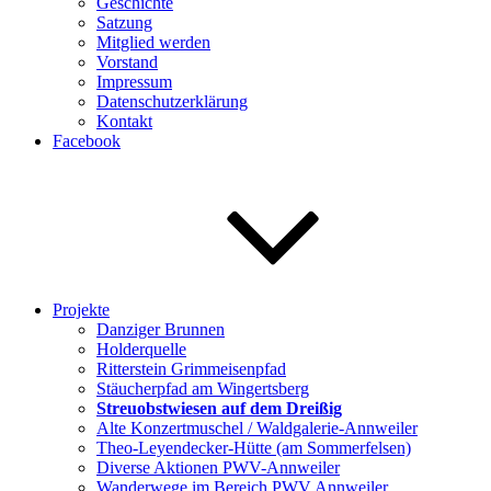
Geschichte
Satzung
Mitglied werden
Vorstand
Impressum
Datenschutzerklärung
Kontakt
Facebook
Projekte
Danziger Brunnen
Holderquelle
Ritterstein Grimmeisenpfad
Stäucherpfad am Wingertsberg
Streuobstwiesen auf dem Dreißig
Alte Konzertmuschel / Waldgalerie-Annweiler
Theo-Leyendecker-Hütte (am Sommerfelsen)
Diverse Aktionen PWV-Annweiler
Wanderwege im Bereich PWV Annweiler