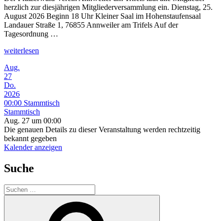
herzlich zur diesjährigen Mitgliederversammlung ein. Dienstag, 25.
August 2026 Beginn 18 Uhr Kleiner Saal im Hohenstaufensaal
Landauer Straße 1, 76855 Annweiler am Trifels Auf der
Tagesordnung …
„Mitgliederversammlung
weiterlesen
am
Aug.
25.08.2026“
27
Do.
2026
00:00
Stammtisch
Stammtisch
Aug. 27 um 00:00
Die genauen Details zu dieser Veranstaltung werden rechtzeitig
bekannt gegeben
Kalender anzeigen
Suche
Suchen
nach:
Suchen